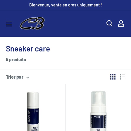
Passer
Bienvenue, vente en gros uniquement !
au
CB
contenu
Distribution
Sneaker care
5 produits
Trier par